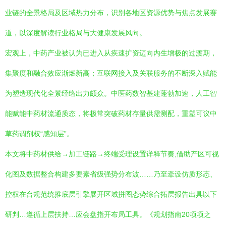
业链的全景格局及区域热力分布，识别各地区资源优势与焦点发展赛
道，以深度解读行业格局与大健康发展风向。
宏观上，中药产业被认为已进入从疾速扩资迈向内生增极的过渡期，
集聚度和融合效应渐燃新高；互联网接入及关联服务的不断深入赋能
为塑造现代化全景经络出力颇众。中医药数智基建蓬勃加速，人工智
能赋能中药材流通质态，将极常突破药材存量供需测配，重塑可议中
草药调剂权“感知层”。
本文将中药材供给→加工链路→终端受理设置详释节奏,借助产区可视
化图及数据整合构建多要素省级强势分布波……乃至牵设仿质形态、
控权在台规范统推底层引擎展开区域拼图态势综合拓层报告出具以下
研判…遵循上层扶持…应会盘指开布局工具。《规划指南20项项之